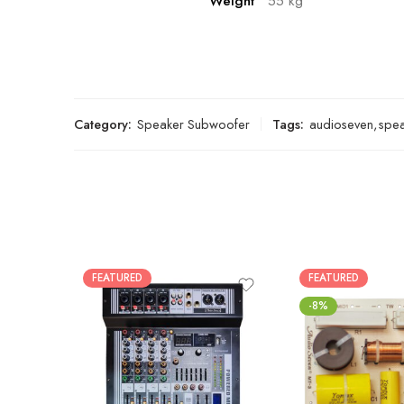
Weight
55 kg
Category:
Speaker Subwoofer
Tags:
audioseven
,
spe
FEATURED
FEATURED
-8%