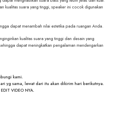
g dapat menghasilkan suara bass yang lebih jelas dan kuat.
n kualitas suara yang tinggi, speaker ini cocok digunakan
hingga dapat menambah nilai estetika pada ruangan Anda.
ginginkan kualitas suara yang tinggi dan desain yang
uat sehingga dapat meningkatkan pengalaman mendengarkan
ubungi kami.
 yg sama, lewat dari itu akan dikirim hari berikutnya.
EDIT VIDEO NYA.