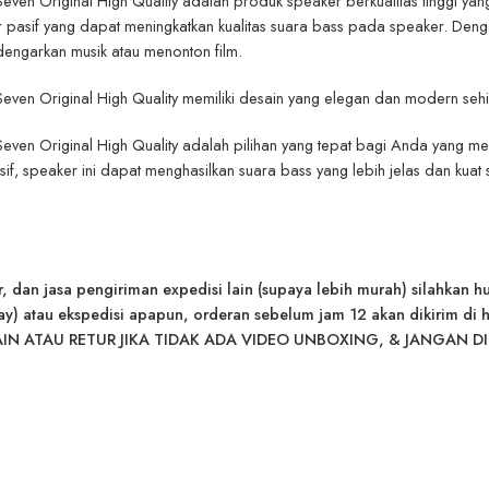
ven Original High Quality adalah produk speaker berkualitas tinggi yan
er pasif yang dapat meningkatkan kualitas suara bass pada speaker. Denga
dengarkan musik atau menonton film.
even Original High Quality memiliki desain yang elegan dan modern se
ven Original High Quality adalah pilihan yang tepat bagi Anda yang men
sif, speaker ini dapat menghasilkan suara bass yang lebih jelas dan k
r, dan jasa pengiriman expedisi lain (supaya lebih murah) silahkan h
atau ekspedisi apapun, orderan sebelum jam 12 akan dikirim di hari
IN ATAU RETUR JIKA TIDAK ADA VIDEO UNBOXING, & JANGAN DI 