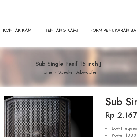
KONTAK KAMI
TENTANG KAMI
FORM PENUKARAN B
Sub Single Pasif 15 inch J
Home
Speaker Subwoofer
Sub Sin
Rp
2.167
Low Frequenc
Power 1000