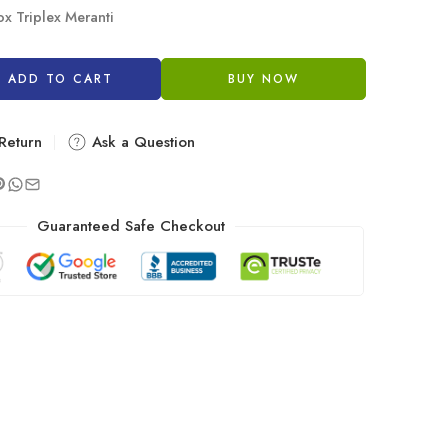
ox Triplex Meranti
ADD TO CART
BUY NOW
Return
Ask a Question
Guaranteed Safe Checkout