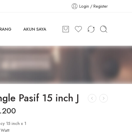
Login / Register
ARANG
AKUN SAYA
gle Pasif 15 inch J
.200
y 15 inch x 1
 Watt