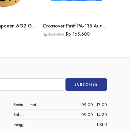
Speaker Komponen 6G2 GALES SERIES
Crossover Pasif PA-115 Audio Seven
Power A
Rp
165.600
Rp
3.65
Rp
180.000
Senin - Jumat
09:00 - 17:00
Sabtu
09:00 - 14:30
Minggu
LIBUR