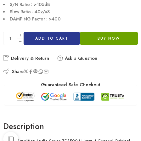
S/N Ratio : >105dB
Slew Ratio : 40v/uS
DAMPING Factor : >400
ADD TO CART
BUY NOW
Delivery & Return
Ask a Question
Share
Guaranteed Safe Checkout
Description
Power Amplifier Audio Seven TD15004 Hitam 4 Channel Original