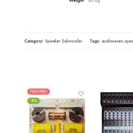
Weight
40 kg
Category:
Speaker Subwoofer
Tags:
audioseven
,
spe
FEATURED
-8%