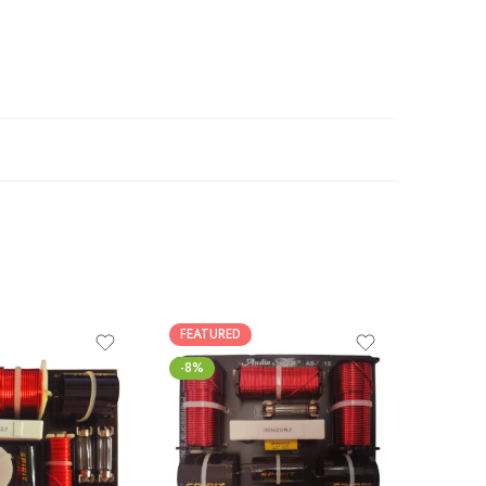
FEATURED
-6%
-8%