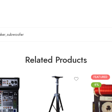
aker
,
subwoofer
Related Products
FEATURED
-8%