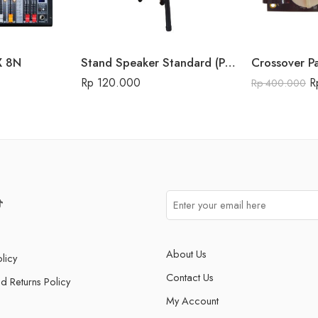
X 8N
Stand Speaker Standard (Plastik)
Rp
120.000
R
Rp
400.000
About Us
licy
Contact Us
d Returns Policy
My Account