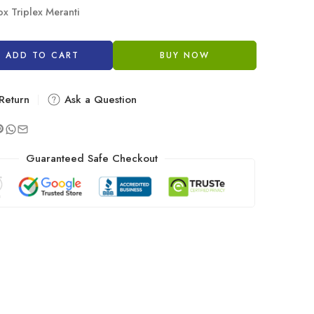
ox Triplex Meranti
ADD TO CART
BUY NOW
Return
Ask a Question
Guaranteed Safe Checkout