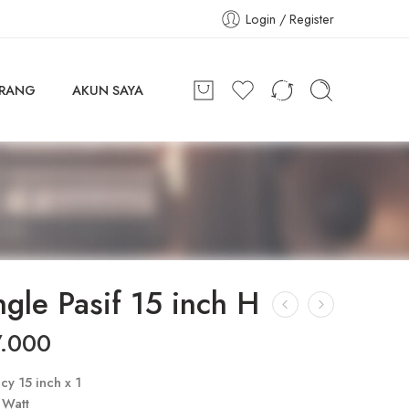
Login / Register
ARANG
AKUN SAYA
ngle Pasif 15 inch H
.000
y 15 inch x 1
 Watt