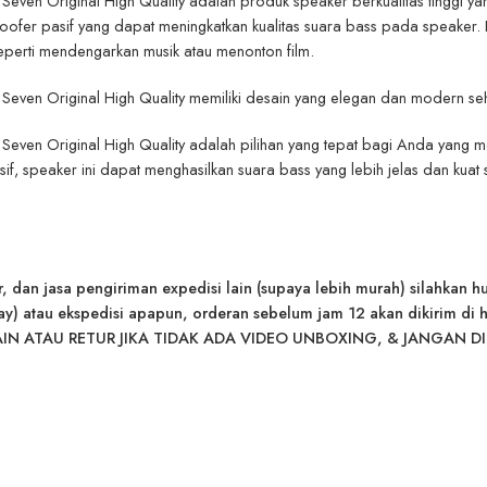
even Original High Quality adalah produk speaker berkualitas tinggi ya
ubwoofer pasif yang dapat meningkatkan kualitas suara bass pada speaker. 
eperti mendengarkan musik atau menonton film.
Seven Original High Quality memiliki desain yang elegan dan modern s
even Original High Quality adalah pilihan yang tepat bagi Anda yang men
sif, speaker ini dapat menghasilkan suara bass yang lebih jelas dan k
r, dan jasa pengiriman expedisi lain (supaya lebih murah) silahkan h
atau ekspedisi apapun, orderan sebelum jam 12 akan dikirim di hari
IN ATAU RETUR JIKA TIDAK ADA VIDEO UNBOXING, & JANGAN DI 